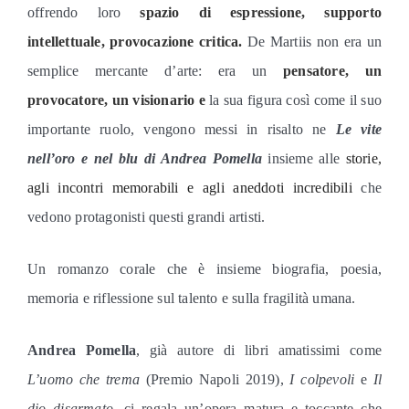
offrendo loro
spazio di espressione, supporto
intellettuale, provocazione critica.
De Martiis
non era un
semplice mercante d’arte: era un
pensatore, un
provocatore, un visionario e
la sua figura così come il suo
importante ruolo, vengono messi in risalto ne
Le vite
nell’oro e nel blu di Andrea Pomella
insieme alle
storie,
agli incontri memorabili e agli aneddoti incredibili
che
vedono protagonisti questi grandi artisti.
Un romanzo corale che è insieme biografia, poesia,
memoria e riflessione sul talento e sulla fragilità umana.
Andrea Pomella
, già autore di libri amatissimi come
L’uomo che trema
(Premio Napoli 2019),
I colpevoli
e
Il
dio disarmato
, ci regala un’opera matura e toccante che