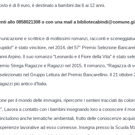
i costo è di 8 euro, è destinato a bambini dai 6 ai 12 anni.
enti allo 0858021308 o con una mail a bibliotecabindi@comune.giu
unicazione e scrittrice di moltissimi romanzi, racconti e sceneggiatu
upido!” è stato vincitore, nel 2014, del 57° Premio Selezione Bancarel
anni Arpino. Il suo romanzo “Leonardo e il Fiore della Vita” è stato se
Premio Strega Ragazze e Ragazzi nel 2015. Il romanzo, “Ragazza di ve
elezionato nel Gruppo Lettura del Premio Bancarellino. Il 21 ottobre 2
agazzi più antico d’Italia.
e per il mondo delle immagini, ripercorre i sentieri tracciati da colo
be”. Lavora a contatto con i bambini insegnando loro a conoscere il mond
nti includono anche tematiche ambientali, frutto delle conoscenze acquis
le esperienze lavorative ad esso connesse. Insegna presso la Scuola Ma