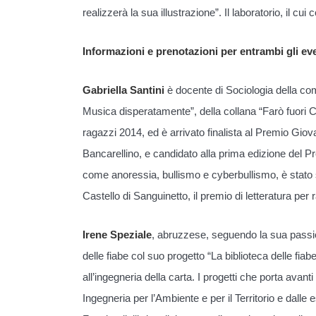
realizzerà la sua illustrazione”. Il laboratorio, il cu
Informazioni e prenotazioni per entrambi gli ev
Gabriella Santini
è docente di Sociologia della com
Musica disperatamente”, della collana “Farò fuori C
ragazzi 2014, ed è arrivato finalista al Premio Giov
Bancarellino, e candidato alla prima edizione del 
come anoressia, bullismo e cyberbullismo, è stato s
Castello di Sanguinetto, il premio di letteratura per r
Irene Speziale
, abruzzese, seguendo la sua passion
delle fiabe col suo progetto “La biblioteca delle fia
all’ingegneria della carta. I progetti che porta ava
Ingegneria per l’Ambiente e per il Territorio e dal