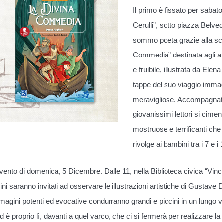
Il primo è fissato per sabat
Cerulli”, sotto piazza Belved
sommo poeta grazie alla scri
Commedia” destinata agli al
e fruibile, illustrata da Elen
tappe del suo viaggio immag
meravigliose. Accompagnati d
giovanissimi lettori si cimen
mostruose e terrificanti ch
rivolge ai bambini tra i 7 e i
’evento di domenica, 5 Dicembre. Dalle 11, nella Biblioteca civica “Vince
ni saranno invitati ad osservare le illustrazioni artistiche di Gustav
mmagini potenti ed evocative condurranno grandi e piccini in un lungo 
d è proprio lì, davanti a quel varco, che ci si fermerà per realizzare l