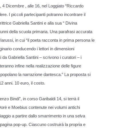
o, 4 Dicembre , alle 16, nel Loggiato “Riccardo
ere. I piccoli partecipanti potranno incontrare il
ttrice Gabriella Santini e alla sua “ Divina
unni della scuola primaria. Una parafrasi accurata
a Iarussi, in cui “il poeta racconta in prima persona le
inario conducendo i lettori in dimensioni
a Gabriella Santini – scrivono i curatori – i
teranno infine nella realizzazione delle figure
e popolano la narrazione dantesca.” La proposta si
 12 anni. 10 euro, il costo.
nzo Bindi”, in corso Garibaldi 14, si terrà il
e Dorè e Moebius contenute nei volumi antichi
viaggio a partire dallo smarrimento in una selva
a pagina pop-up. Ciascuno costruirà la propria e