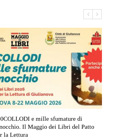
0COLLODI e mille sfumature di
Giovedì 19
nocchio. Il Maggio dei Libri del Patto
Civica “Vi
r la Lettura
con l’auto