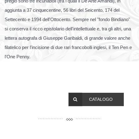
pregio sono tre incunaboli (tra i quali il De Arte Amandi), in
aggiunta a 37 cinquecentine, 56 libri del Seicento, 174 del
Settecento e 1994 dell'Ottocento. Sempre nel "fondo Bindiano"
si conserva il ricco epistolario dell'intellettuale e, tra gli altri, una
lettera autografa di Giuseppe Garibaldi, di grande valore anche
filatelico per l'incisione di due rari francobolli inglesi, il Ten Pen e
l'One Penny.
CATALOGO