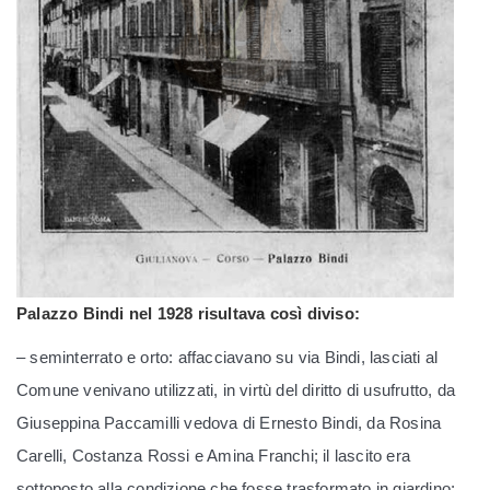
Palazzo Bindi nel 1928 risultava così diviso:
– seminterrato e orto: affacciavano su via Bindi, lasciati al
Comune venivano utilizzati, in virtù del diritto di usufrutto, da
Giuseppina Paccamilli vedova di Ernesto Bindi, da Rosina
Carelli, Costanza Rossi e Amina Franchi; il lascito era
sottoposto alla condizione che fosse trasformato in giardino;