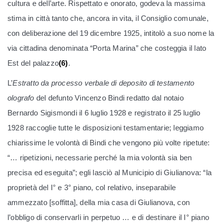
cultura e dell’arte. Rispettato e onorato, godeva la massima
stima in città tanto che, ancora in vita, il Consiglio comunale,
con deliberazione del 19 dicembre 1925, intitolò a suo nome la
via cittadina denominata “Porta Marina” che costeggia il lato
Est del palazzo
(6)
.
L’
Estratto da processo verbale di deposito di testamento
olografo
del defunto Vincenzo Bindi redatto dal notaio
Bernardo Sigismondi il 6 luglio 1928 e registrato il 25 luglio
1928 raccoglie tutte le disposizioni testamentarie; leggiamo
chiarissime le volontà di Bindi che vengono più volte ripetute:
“… ripetizioni, necessarie perché la mia volontà sia ben
precisa ed eseguita”; egli lasciò al Municipio di Giulianova: “la
proprietà del I° e 3° piano, col relativo, inseparabile
ammezzato [soffitta], della mia casa di Giulianova, con
l’obbligo di conservarli in perpetuo … e di destinare il I° piano