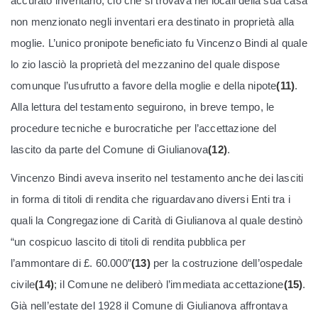
accurato inventario; ciò che si trovava nei locali della sua casa
non menzionato negli inventari era destinato in proprietà alla
moglie. L’unico pronipote beneficiato fu Vincenzo Bindi al quale
lo zio lasciò la proprietà del mezzanino del quale dispose
comunque l’usufrutto a favore della moglie e della nipote
(11)
.
Alla lettura del testamento seguirono, in breve tempo, le
procedure tecniche e burocratiche per l’accettazione del
lascito da parte del Comune di Giulianova
(12)
.
Vincenzo Bindi aveva inserito nel testamento anche dei lasciti
in forma di titoli di rendita che riguardavano diversi Enti tra i
quali la Congregazione di Carità di Giulianova al quale destinò
“un cospicuo lascito di titoli di rendita pubblica per
l’ammontare di £. 60.000”
(13)
per la costruzione dell’ospedale
civile
(14)
; il Comune ne deliberò l’immediata accettazione
(15)
.
Già nell’estate del 1928 il Comune di Giulianova affrontava