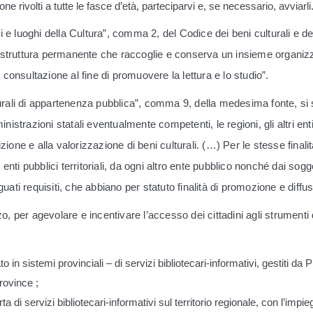
ne rivolti a tutte le fasce d’età, parteciparvi e, se necessario, avviarli
ituti e luoghi della Cultura”, comma 2, del Codice dei beni culturali e
 struttura permanente che raccoglie e conserva un insieme organizzat
consultazione al fine di promuovere la lettura e lo studio”.
lturali di appartenenza pubblica”, comma 9, della medesima fonte, si 
nistrazioni statali eventualmente competenti, le regioni, gli altri enti p
zione e alla valorizzazione di beni culturali. (…) Per le stesse finali
ri enti pubblici territoriali, da ogni altro ente pubblico nonché dai sog
eguati requisiti, che abbiano per statuto finalità di promozione e diffu
, per agevolare e incentivare l’accesso dei cittadini agli strument
 in sistemi provinciali – di servizi bibliotecari-informativi, gestiti da 
rovince ;
rta di servizi bibliotecari-informativi sul territorio regionale, con l’imp