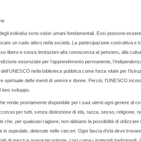
che
e degli individui sono valori umani fondamentali. Essi possono essere 
i giocare un ruolo attivo nella società. La partecipazione costruttiva
libero e senza limitazioni alla conoscenza al pensiero, alla cultura
izione essenziale per l’apprendimento permanente, l’indipendenza ne
e dell’UNESCO nella biblioteca pubblica come forza vitale per l’istru
 spirituale delle menti di uomini e donne. Perciò, l’UNESCO incoragg
 loro sviluppo.
 che rende prontamente disponibile per i suoi utenti ogni genere di c
ccesso per tutti, senza distinzione di età, razza, sesso, religione, n
ti che, per qualsiasi ragione, non abbiano la possibilità di utilizzare
te in ospedale, detenute nelle carceri. Ogni fascia d’età deve trovare
ati di mezzi e nuove tecnologie, così come i materiali tradizionali. L’