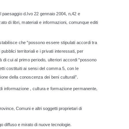
.
 del paesaggio d.Ivo 22 gennaio 2004, n,42 e
o di libri, materiali e informazioni, comunque editi
stabilisce che “possono essere stipulati accordi tra
ubblici territoriali e i privati interessati, per
tà di cui al primo periodo, ulteriori accordi “possono
getti costituiti ai sensi del comma 5, con le
sione della conoscenza dei beni culturali”.
i di informazione , cultura e formazione permanente,
Province, Comuni e altri soggetti proprietari di
iego diffuso e mirato di nuove tecnologie.