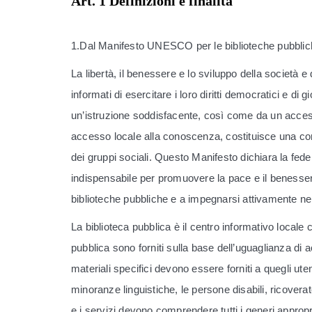
Art. 1 Definizioni e finalità
1.Dal Manifesto UNESCO per le biblioteche pubbli
La libertà, il benessere e lo sviluppo della società 
informati di esercitare i loro diritti democratici e d
un’istruzione soddisfacente, così come da un accesso 
accesso locale alla conoscenza, costituisce una cond
dei gruppi sociali. Questo Manifesto dichiara la fed
indispensabile per promuovere la pace e il benessere
biblioteche pubbliche e a impegnarsi attivamente nel
La biblioteca pubblica è il centro informativo locale
pubblica sono forniti sulla base dell’uguaglianza di a
materiali specifici devono essere forniti a quegli uten
minoranze linguistiche, le persone disabili, ricovera
e i servizi devono comprendere tutti i generi appropri