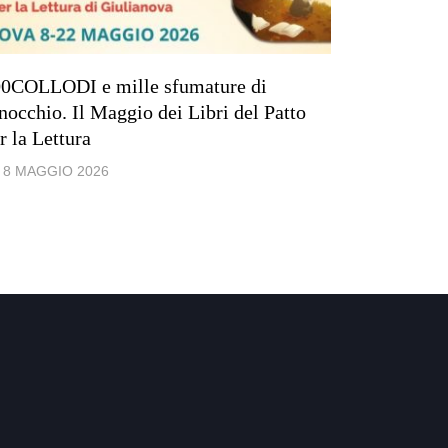
0COLLODI e mille sfumature di
Giovedì 19
nocchio. Il Maggio dei Libri del Patto
Civica “Vi
r la Lettura
con l’auto
8 MAGGIO 2026
11 MARZ