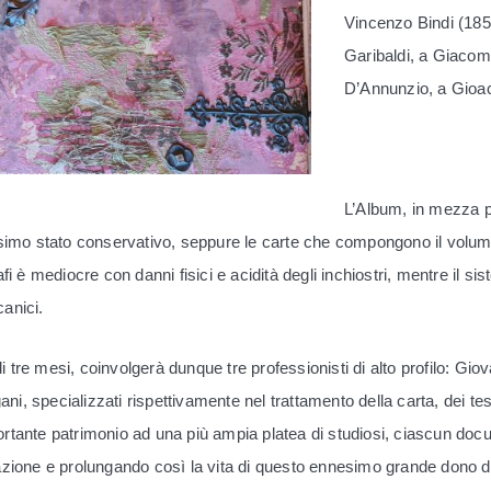
Vincenzo Bindi (185
Garibaldi, a Giacom
D’Annunzio, a Gioacc
L’Album, in mezza p
 pessimo stato conservativo, seppure le carte che compongono il vol
rafi è mediocre con danni fisici e acidità degli inchiostri, mentre il 
anici.
i tre mesi, coinvolgerà dunque tre professionisti di alto profilo: Gi
i, specializzati rispettivamente nel trattamento della carta, dei tessu
portante patrimonio ad una più ampia platea di studiosi, ciascun doc
olazione e prolungando così la vita di questo ennesimo grande dono d