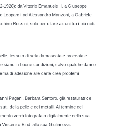
2-1928): da Vittorio Emanuele II, a Giuseppe
o Leopardi, ad Alessandro Manzoni, a Gabriele
hino Rossini, solo per citare alcuni tra i più noti.
elle, tessuto di seta damascata e broccata e
ume siano in buone condizioni, salvo qualche danno
sistema di adesione alle carte crea problemi
ovanni Pagani, Barbara Santoro, già restauratrice
ti, della pelle e dei metalli. Al termine del
umento verrà fotografato digitalmente nella sua
i Vincenzo Bindi alla sua Giulianova.