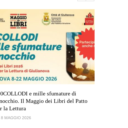
0COLLODI e mille sfumature di
Giovedì 19
nocchio. Il Maggio dei Libri del Patto
Civica “Vi
r la Lettura
con l’auto
8 MAGGIO 2026
11 MARZ