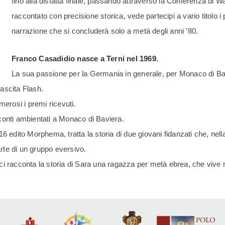
fino alla disfatta finale, passando attraverso la Conferenza di W
raccontato con precisione storica, vede partecipi a vario titolo 
narrazione che si concluderà solo a metà degli anni ’80.
Franco Casadidio nasce a Terni nel 1969.
La sua passione per la Germania in generale, per Monaco di Bavie
ascita Flash.
erosi i premi ricevuti.
onti ambientati a Monaco di Baviera.
 edito Morphema, tratta la storia di due giovani fidanzati che, nell
arte di un gruppo eversivo.
, ci racconta la storia di Sara una ragazza per metà ebrea, che viv