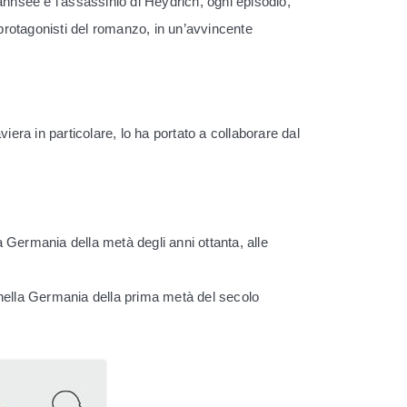
annsee e l’assassinio di Heydrich, ogni episodio,
i protagonisti del romanzo, in un’avvincente
ra in particolare, lo ha portato a collaborare dal
a Germania della metà degli anni ottanta, alle
e nella Germania della prima metà del secolo