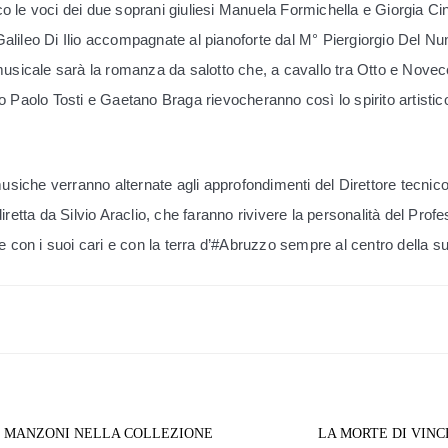
o le voci dei due soprani giuliesi Manuela Formichella e Giorgia Cinci
Galileo Di Ilio accompagnate al pianoforte dal M° Piergiorgio Del Nun
icale sarà la romanza da salotto che, a cavallo tra Otto e Novecen
olo Tosti e Gaetano Braga rievocheranno così lo spirito artistico 
musiche verranno alternate agli approfondimenti del Direttore tecnico
retta da Silvio Araclio, che faranno rivivere la personalità del Profes
e con i suoi cari e con la terra d’#Abruzzo sempre al centro della sua 
 MANZONI NELLA COLLEZIONE
LA MORTE DI VINC