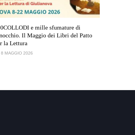
0COLLODI e mille sfumature di
Giovedì 19
nocchio. Il Maggio dei Libri del Patto
Civica “Vi
r la Lettura
con l’auto
8 MAGGIO 2026
11 MARZ