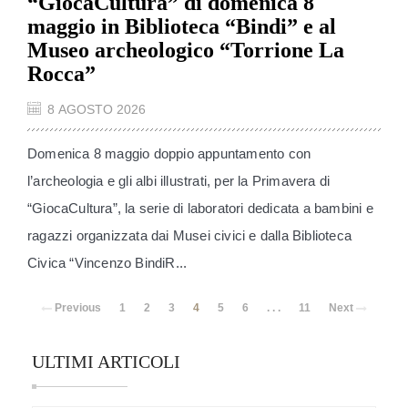
“GiocaCultura” di domenica 8
maggio in Biblioteca “Bindi” e al
Museo archeologico “Torrione La
Rocca”
8 AGOSTO 2026
Domenica 8 maggio doppio appuntamento con
l’archeologia e gli albi illustrati, per la Primavera di
“GiocaCultura”, la serie di laboratori dedicata a bambini e
ragazzi organizzata dai Musei civici e dalla Biblioteca
Civica “Vincenzo BindiR...
Previous
1
2
3
4
5
6
. . .
11
Next
ULTIMI ARTICOLI