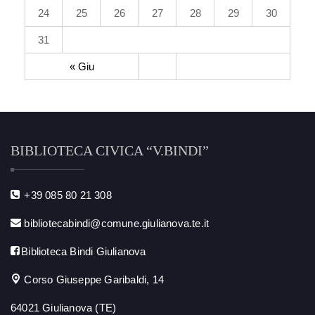
24
25
26
27
28
29
30
31
« Giu
BIBLIOTECA CIVICA “V.BINDI”
+39 085 80 21 308
bibliotecabindi@comune.giulianova.te.it
Biblioteca Bindi Giulianova
Corso Giuseppe Garibaldi, 14
64021 Giulianova (TE)