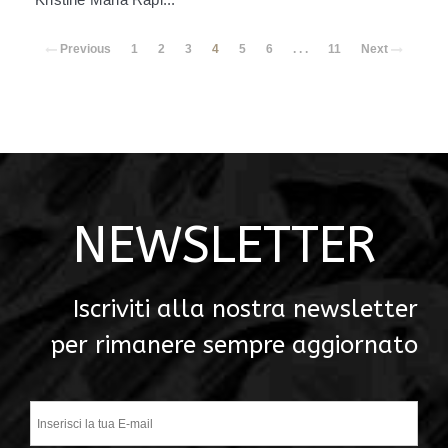
Previous
1
2
3
4
5
6
. . .
11
Next
NEWSLETTER
Iscriviti alla nostra newsletter
per rimanere sempre aggiornato