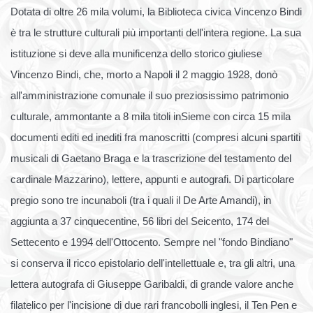
Dotata di oltre 26 mila volumi, la Biblioteca civica Vincenzo Bindi
è tra le strutture culturali più importanti dell'intera regione. La sua
istituzione si deve alla munificenza dello storico giuliese
Vincenzo Bindi, che, morto a Napoli il 2 maggio 1928, donò
all'amministrazione comunale il suo preziosissimo patrimonio
culturale, ammontante a 8 mila titoli inSieme con circa 15 mila
documenti editi ed inediti fra manoscritti (compresi alcuni spartiti
musicali di Gaetano Braga e la trascrizione del testamento del
cardinale Mazzarino), lettere, appunti e autografi. Di particolare
pregio sono tre incunaboli (tra i quali il De Arte Amandi), in
aggiunta a 37 cinquecentine, 56 libri del Seicento, 174 del
Settecento e 1994 dell'Ottocento. Sempre nel "fondo Bindiano"
si conserva il ricco epistolario dell'intellettuale e, tra gli altri, una
lettera autografa di Giuseppe Garibaldi, di grande valore anche
filatelico per l'incisione di due rari francobolli inglesi, il Ten Pen e